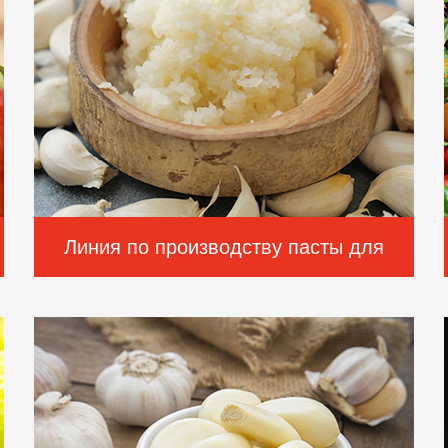
Линия по производству пасты для
чесночного соуса GELGOOG