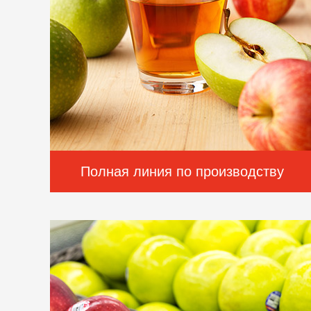
Полная линия по производству
фруктового яблочного сока