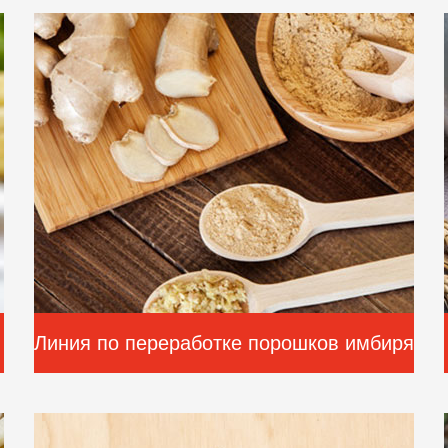
томатной пасты мощностью 1-3 тонны в
час
Линия по переработке порошков имбиря
применение 1000kg/h