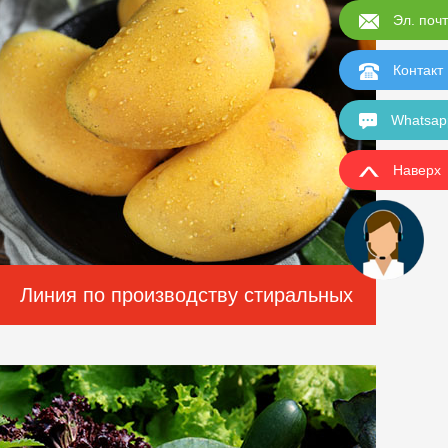
500-1000 кг/ч
Эл. поч
Контакт
Whatsap
Наверх
Линия по производству стиральных
машин Mango