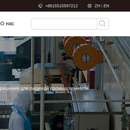
+8615515597212
ZH
|
EN
О нас
е решения для пищевой промышленности.