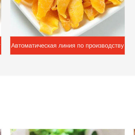
у
Автоматическая линия по производству
сушеного манго из кита