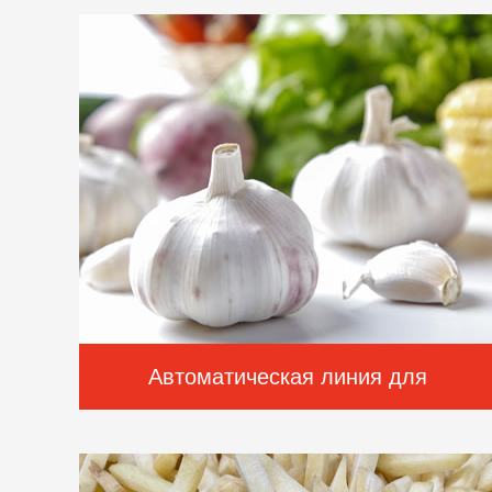
быстрозамороженной брокколи купить
1т /h
Автоматическая линия для
изготовления чесночного порошка