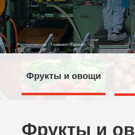
Расположение：
Главная
>
Орехи
>
Фрукты и овощи
Фрукты и о