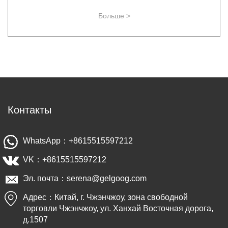
Больше >
Контакты
WhatsApp：+8615515597212
VK：+8615515597212
Эл. почта：serena@gelgoog.com
Адрес：Китай, г. Чжэнчжоу, зона свободной
торговли Чжэнчжоу, ул. Ханхай Восточная дорога,
д.1507