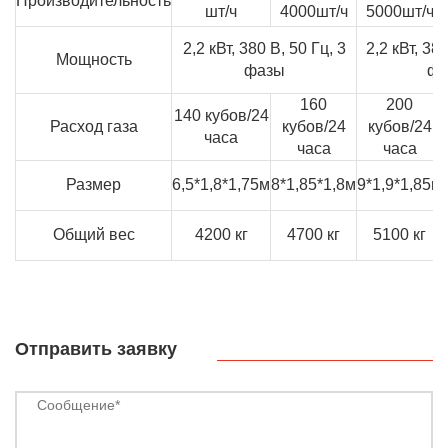
Производительность
шт/ч
4000шт/ч
5000шт/ч
2,2 кВт, 380 В, 50 Гц, 3
2,2 кВт, 380
Мощность
фазы
фа
160
200
140 кубов/24
Расход газа
кубов/24
кубов/24
часа
часа
часа
Размер
6,5*1,8*1,75м
8*1,85*1,8м
9*1,9*1,85м
Общий вес
4200 кг
4700 кг
5100 кг
Отправить заявку