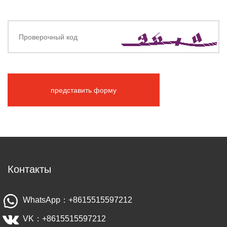
представить форму
Контакты
WhatsApp：+8615515597212
VK：+8615515597212