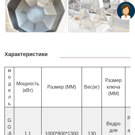
Характеристики
м
о
Размер
д
Мощность
Размер (ММ)
Вес(кг)
ключа
е
(кВт)
(ММ)
л
ь
ра
G
Ведро
G
для
ав
-8
1.1
1000*800*1300
130