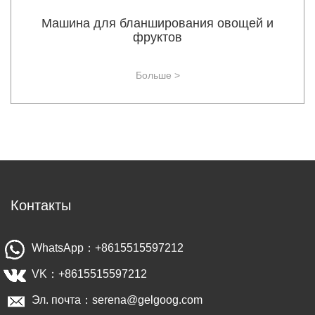
Машина для бланширования овощей и
фруктов
Больше >
Контакты
WhatsApp：+8615515597212
VK：+8615515597212
Эл. почта：serena@gelgoog.com