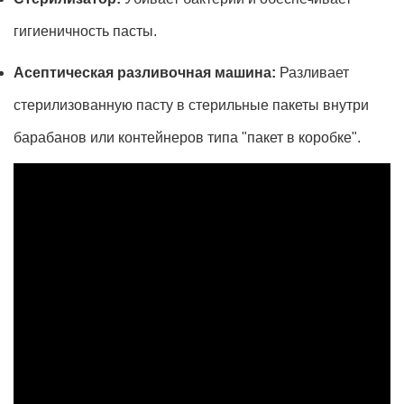
гигиеничность пасты.
Асептическая разливочная машина:
Разливает
стерилизованную пасту в стерильные пакеты внутри
барабанов или контейнеров типа "пакет в коробке".