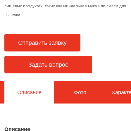
пищевых продуктах, таких как миндальная мука или смеси для
выпечки.
Отправить заявку
Задать вопрос
Описание
Фото
Характе
Описание